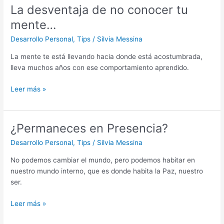
La desventaja de no conocer tu
La
desventaja
mente…
de
Desarrollo Personal
,
Tips
/
Silvia Messina
no
conocer
La mente te está llevando hacia donde está acostumbrada,
tu
lleva muchos años con ese comportamiento aprendido.
mente…
Leer más »
¿Permaneces en Presencia?
¿Permaneces
en
Desarrollo Personal
,
Tips
/
Silvia Messina
Presencia?
No podemos cambiar el mundo, pero podemos habitar en
nuestro mundo interno, que es donde habita la Paz, nuestro
ser.
Leer más »