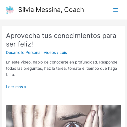
Ir
Paginación
Main
Silvia Messina, Coach
al
de
Men
contenido
entradas
Aprovecha tus conocimientos para
Aprovecha
tus
ser feliz!
conocimientos
Desarrollo Personal
,
Videos
/
Luis
para
ser
En este vídeo, hablo de conocerte en profundidad. Responde
feliz!
todas las preguntas, haz la tarea, tómate el tiempo que haga
falta.
Leer más »
¿Superas
el
auto-
sabotaje?