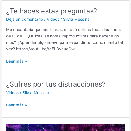
¿Te haces estas preguntas?
¿Te
haces
Deja un comentario
/
Videos
/
Silvia Messina
estas
preguntas?
Me encantaría que analizaras, en qué utilizas todas las horas
de tu día… ¿Utilizas las horas improductivas para hacer algo
más? ¿Aprender algo nuevo para expandir tu conocimiento tal
vez? https://youtu.be/tc5LBvcucGw
Leer más »
¿Sufres por tus distracciones?
¿Sufres
por
Videos
/
Silvia Messina
tus
distracciones?
Leer más »
Podcast