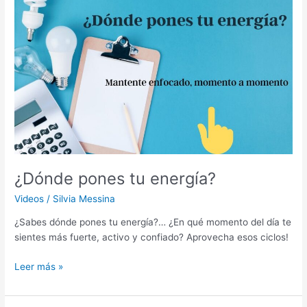
¿Dónde
pones
tu
energía?
¿Dónde pones tu energía?
Videos
/
Silvia Messina
¿Sabes dónde pones tu energía?… ¿En qué momento del día te
sientes más fuerte, activo y confiado? Aprovecha esos ciclos!
Leer más »