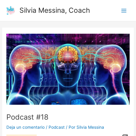
Ir
Navegación
Main
Silvia Messina, Coach
al
de
Men
contenido
entradas
Podcast #18
Deja un comentario
/
Podcast
/ Por
Silvia Messina