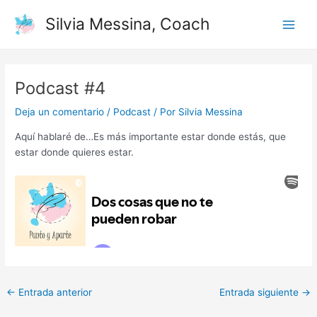
Ir
Navegación
Main
Silvia Messina, Coach
al
de
Men
contenido
entradas
Podcast #4
Deja un comentario
/
Podcast
/ Por
Silvia Messina
Aquí hablaré de…Es más importante estar donde estás, que
estar donde quieres estar.
←
Entrada anterior
Entrada siguiente
→