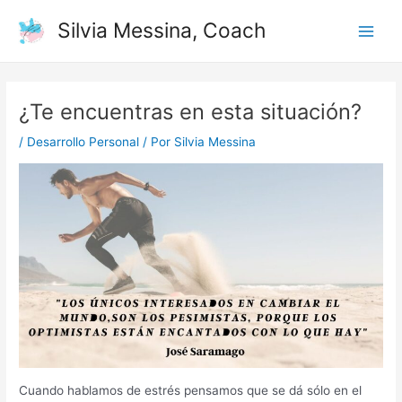
Ir
Navegación
Main
Silvia Messina, Coach
al
de
Men
contenido
entradas
¿Te encuentras en esta situación?
/
Desarrollo Personal
/ Por
Silvia Messina
Cuando hablamos de estrés pensamos que se dá sólo en el